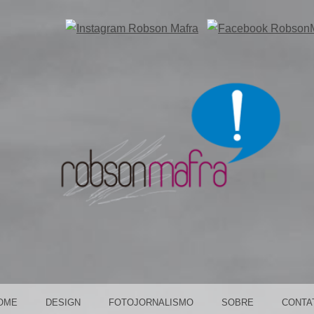
OS DE COMUNICAÇÃO EM CURI
SON M
OME
DESIGN
FOTOJORNALISMO
SOBRE
CONTA