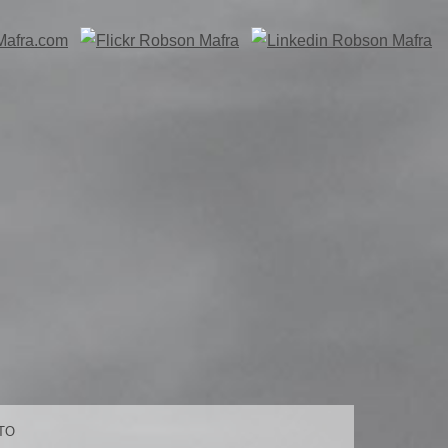
TIBA/PR
AFRA
TO